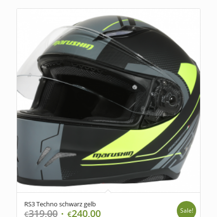
RS3 Techno schwarz gelb
Sale!
319,00
240,00
€
€