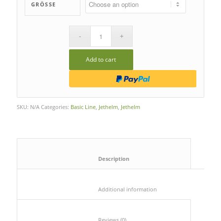
GRÖSSE
Add to cart
SKU:
N/A
Categories:
Basic Line
,
Jethelm
,
Jethelm
						Description					
						Additional information					
						Reviews (0)					