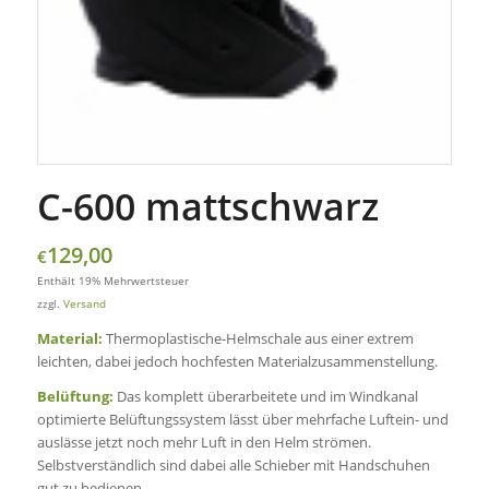
C-600 mattschwarz
129,00
€
Enthält 19% Mehrwertsteuer
zzgl.
Versand
Material:
Thermoplastische-Helmschale aus einer extrem
leichten, dabei jedoch hochfesten Materialzusammenstellung.
Belüftung:
Das komplett überarbeitete und im Windkanal
optimierte Belüftungssystem lässt über mehrfache Luftein- und
auslässe jetzt noch mehr Luft in den Helm strömen.
Selbstverständlich sind dabei alle Schieber mit Handschuhen
gut zu bedienen.