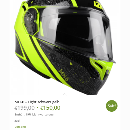
MH-6 – Light schwarz gelb
Sale!
199,00
150,00
€
€
Enthält 19% Mehrwertsteuer
zzgl.
Versand