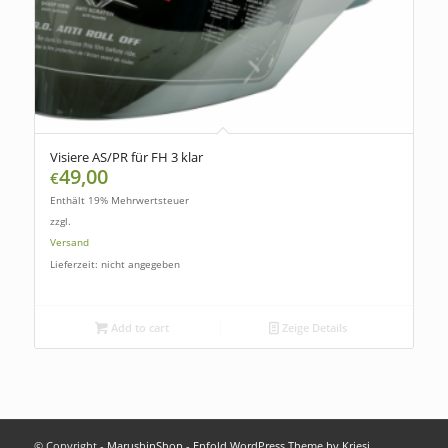
Visiere AS/PR für FH 3 klar
49,00
€
Enthält 19% Mehrwertsteuer
zzgl.
Versand
Lieferzeit: nicht angegeben
Add to cart
Zeige Details
© Copyright -
MarushinShop
-
Enfold WordPress Theme by Kriesi