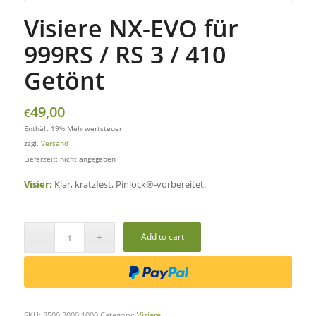
Visiere NX-EVO für
999RS / RS 3 / 410
Getönt
49,00
€
Enthält 19% Mehrwertsteuer
zzgl.
Versand
Lieferzeit: nicht angegeben
Visier:
Klar, kratzfest, Pinlock®-vorbereitet.
Add to cart
SKU:
8500 3000 1000
Category:
Visiere