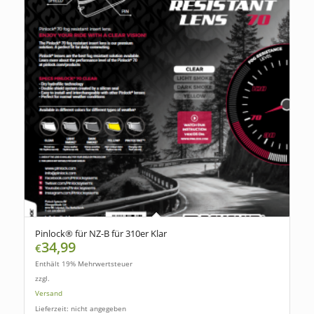
Pinlock® für NZ-B für 310er Klar
34,99
€
Enthält 19% Mehrwertsteuer
zzgl.
Versand
Lieferzeit: nicht angegeben