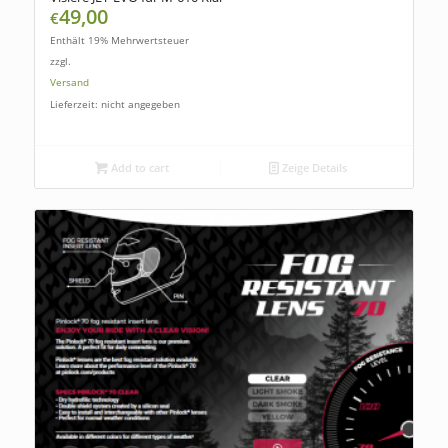
49,00
€
Enthält 19% Mehrwertsteuer
zzgl.
Versand
Lieferzeit: nicht angegeben
Add to cart
Zeige Details