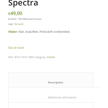
Spectra
49,00
€
Enthält 19% Mehrwertsteuer
zzgl.
Versand
Visier:
Klar, kratzfest, Pinlock®-vorbereitet.
Out of stock
SKU:
8310 1010 1000
Category:
Visiere
						Description					
						Additional information					