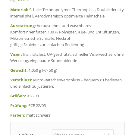
Material:
Schale: Technopolymer-Thermoplast, Double density
internal shell, Aerodynamisch optimierte Helmschale
Ausstattung:
herausnehm- und waschbares
Komfortinnenfutter, 100 % Polyester, 4 Be- und Entlüftungen,
Mikrometrische Schnalle, Neckrol
griffige Schieber zur einfachen Bedienung
Visier:
klar, ratzfest, UV-geschützt, schneller Visierwechsel ohne
Werkzeug, eingebaute Sonnenblende
Gewicht:
1.050 g (+/- 50 g)
Verschluss:
Micro-Ratschenverschluss – bequem zu bedienen
und einfach zu justieren.
Größen:
XS – XL
Prüfung:
ECE 22/05
Farben:
matt schwarz
GRÖSSE