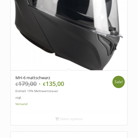
MH-6 mattschwarz
Sale!
179,00
135,00
€
€
Enthält 19% Mehrwertsteuer
zzgl.
Versand
Select options