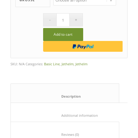
Add to cart
SKU:
N/A
Categories:
Basic Line
,
Jethelm
,
Jethelm
						Description					
						Additional information					
						Reviews (0)					