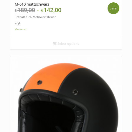
M-610 mattschwarz
Sale!
189,00
142,00
€
€
Enthält 19% Mehrwertsteuer
zzgl.
Versand
Select options