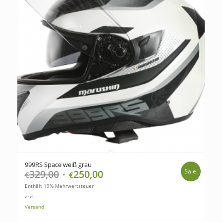
999RS Space weiß grau
Sale!
329,00
250,00
€
€
Enthält 19% Mehrwertsteuer
zzgl.
Versand